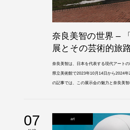
奈良美智の世界 – 「Th
展とその芸術的旅
奈良美智は、日本を代表する現代アートの巨匠で
県立美術館で2023年10月14日から20
の記事では、この展示会の魅力と奈良美智の
07
art