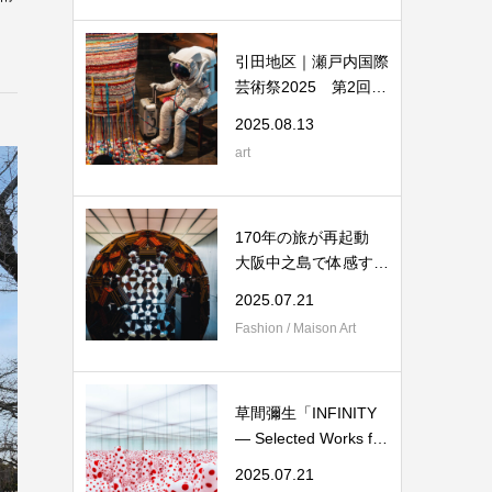
引田地区｜瀬戸内国際
芸術祭2025 第2回：
港町に響く手袋...
2025.08.13
art
170年の旅が再起動
大阪中之島で体感する
ルイ･ヴィトン...
2025.07.21
Fashion / Maison Art
草間彌生「INFINITY
― Selected Works fro
m the Collecti...
2025.07.21