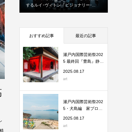
ルイ･ヴィトン『ビジョナリー･...
from the Collection」（エスパ
おすすめ記事
最近の記事
瀬戸内国際芸術祭202
5 最終回『豊島』静け
さと記憶が交差...
2025.08.17
art
高
瀬戸内国際芸術祭202
5・犬島編 家プロジ
ェクトと精錬所...
2025.08.17
レ
art
精