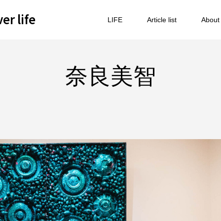
 life
LIFE
Article list
About
奈良美智