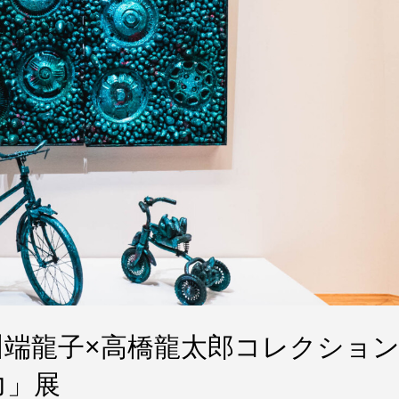
川端龍子×高橋龍太郎コレクショ
力」展