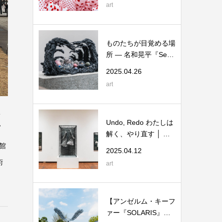
art
ものたちが目覚める場
所 ― 名和晃平『Senti
ent』展
2025.04.26
art
く
Undo, Redo わたしは
解く、やり直す │ 国
立国際美術館
館
2025.04.12
術
art
【アンゼルム・キーフ
ァー『SOLARIS』