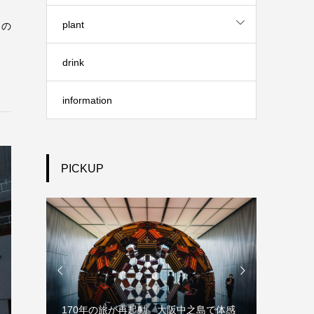
plant
この
drink
information
PICKUP


0年の旅が再起動 大阪中之島で体感
草間彌生「INFINITY ― Selec