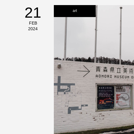
21
art
FEB
2024