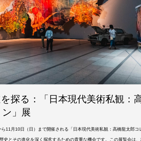
甦る芸術の衝撃
する
髄を探る：「日本現代美術私観：
ョン」展
）から11月10日（日）まで開催される「日本現代美術私観：高橋龍太郎コ
歴史とその進化を深く探求するための貴重な機会です。この展覧会は、