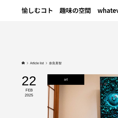
愉しむコト 趣味の空間 whatever
Article list
奈良美智
22
art
FEB
2025