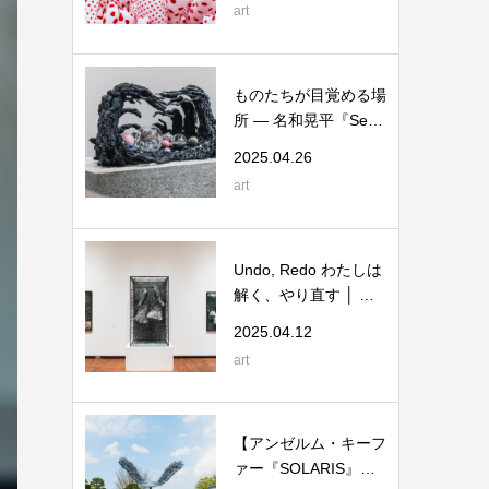
art
ものたちが目覚める場
所 ― 名和晃平『Senti
ent』展
2025.04.26
art
Undo, Redo わたしは
解く、やり直す │ 国
立国際美術館
2025.04.12
art
【アンゼルム・キーフ
ァー『SOLARIS』