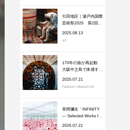
引田地区｜瀬戸内国際
芸術祭2025 第2回：
港町に響く手袋...
2025.08.13
art
170年の旅が再起動
大阪中之島で体感する
ルイ･ヴィトン...
2025.07.21
Fashion / Maison Art
草間彌生「INFINITY
― Selected Works fro
m the Collecti...
2025.07.21