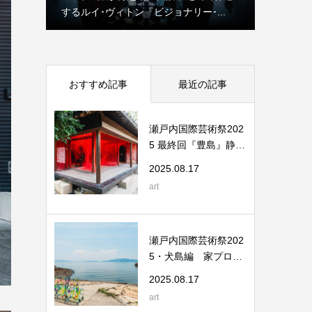
するルイ･ヴィトン『ビジョナリー･...
from the 
おすすめ記事
最近の記事
瀬戸内国際芸術祭202
5 最終回『豊島』静け
さと記憶が交差...
2025.08.17
art
瀬戸内国際芸術祭202
5・犬島編 家プロジ
ェクトと精錬所...
2025.08.17
art