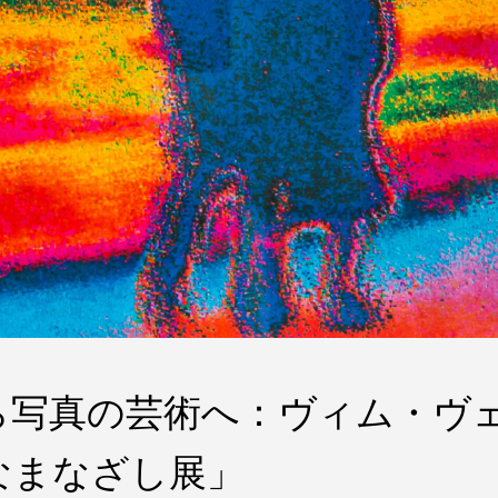
ら写真の芸術へ：ヴィム・ヴ
なまなざし展」