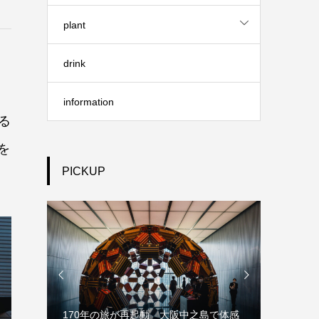
plant
drink
information
る
を
PICKUP


獄から
170年の旅が再起動 大阪中之島で体感
草間彌生「INF